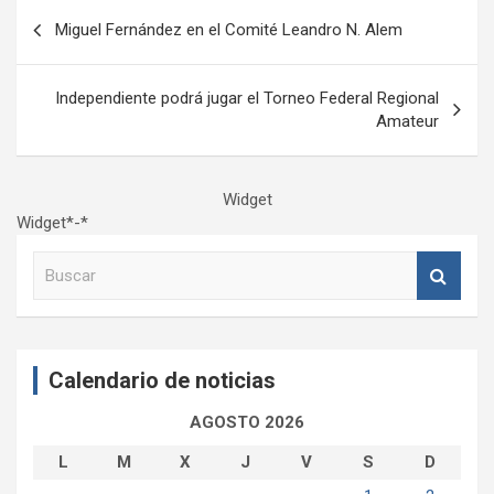
Navegación
Miguel Fernández en el Comité Leandro N. Alem
de
entradas
Independiente podrá jugar el Torneo Federal Regional
Amateur
Widget
Widget*-*
B
u
s
c
a
Calendario de noticias
r
AGOSTO 2026
L
M
X
J
V
S
D