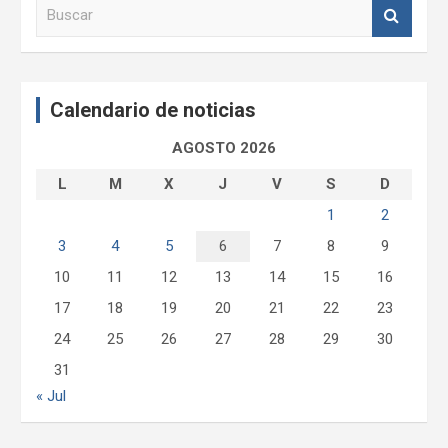
B
u
s
c
a
Calendario de noticias
r
AGOSTO 2026
L
M
X
J
V
S
D
1
2
3
4
5
6
7
8
9
10
11
12
13
14
15
16
17
18
19
20
21
22
23
24
25
26
27
28
29
30
31
« Jul