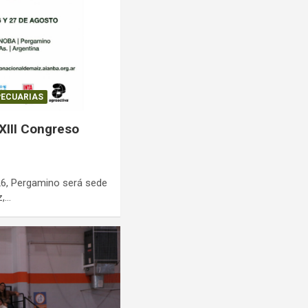
PECUARIAS
XIII Congreso
26, Pergamino será sede
z,…