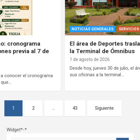
NOTICIAS GENERALES
SERVICIOS
no: cronograma
El área de Deportes trasl
nes previa al 7 de
la Terminal de Ómnibus
1 de agosto de 2026
Desde hoy, jueves 30 de julio, el
sus oficinas a la terminal…
 a conocer el cronograma
, que…
1
2
…
43
Siguiente
Widget*-*