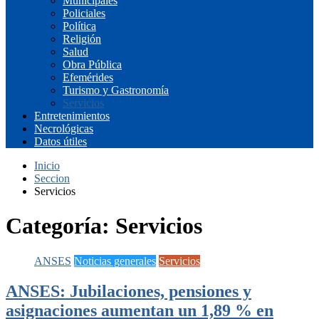
Municipales
Policiales
Política
Religión
Salud
Obra Pública
Efemérides
Turismo y Gastronomía
Servicios
Entretenimientos
Necrológicas
Datos útiles
Inicio
Seccion
Servicios
Categoría:
Servicios
ANSES
Noticias generales
Servicios
ANSES: Jubilaciones, pensiones y
asignaciones aumentan un 1,89 % en