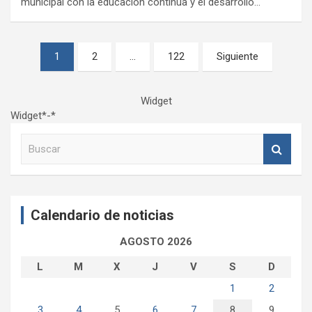
municipal con la educación continua y el desarrollo…
Paginación
1
2
…
122
Siguiente
de
entradas
Widget
Widget*-*
B
u
s
c
a
Calendario de noticias
r
AGOSTO 2026
L
M
X
J
V
S
D
1
2
3
4
5
6
7
8
9