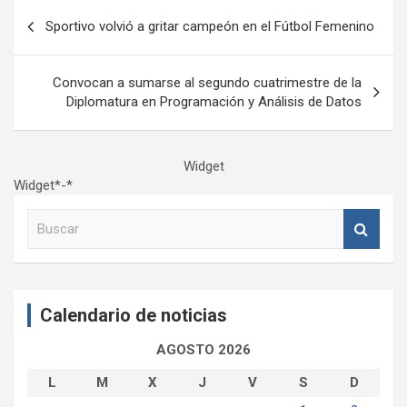
Navegación
Sportivo volvió a gritar campeón en el Fútbol Femenino
de
entradas
Convocan a sumarse al segundo cuatrimestre de la
Diplomatura en Programación y Análisis de Datos
Widget
Widget*-*
B
u
s
c
a
Calendario de noticias
r
AGOSTO 2026
L
M
X
J
V
S
D