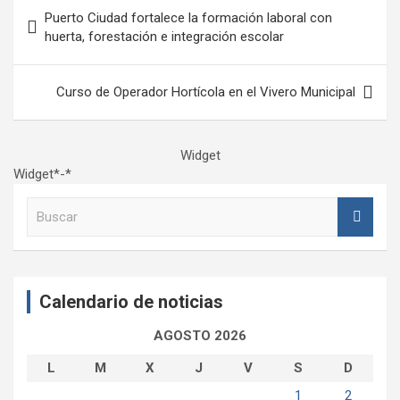
Navegación
Puerto Ciudad fortalece la formación laboral con
de
huerta, forestación e integración escolar
entradas
Curso de Operador Hortícola en el Vivero Municipal
Widget
Widget*-*
B
u
s
c
a
Calendario de noticias
r
AGOSTO 2026
L
M
X
J
V
S
D
1
2