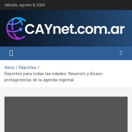
Saltar
sábado, agosto 8, 2026
al
contenido
Inicio
Deportes
Deportes para todas las edades: Newcom y Boxeo
protagonistas de la agenda regional