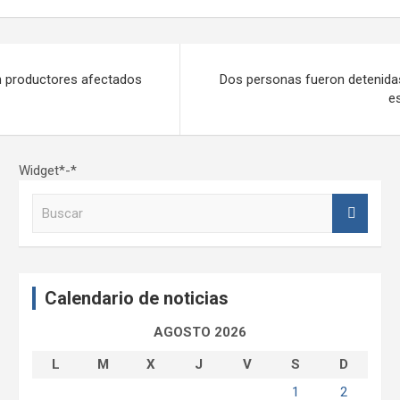
n productores afectados
Dos personas fueron detenidas
e
Widget*-*
B
u
s
c
a
Calendario de noticias
r
AGOSTO 2026
L
M
X
J
V
S
D
1
2