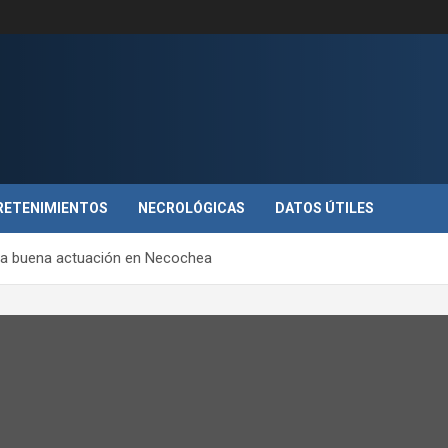
RETENIMIENTOS
NECROLÓGICAS
DATOS ÚTILES
na buena actuación en Necochea