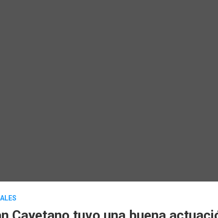
RALES
an Cayetano tuvo una buena actuaci