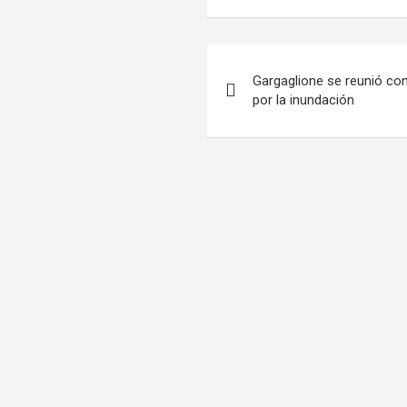
Navegación
Gargaglione se reunió co
de
por la inundación
entradas