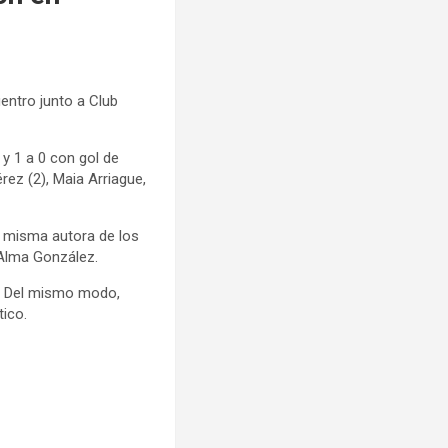
entro junto a Club
 y 1 a 0 con gol de
rez (2), Maia Arriague,
a misma autora de los
 Alma González.
o. Del mismo modo,
ico.