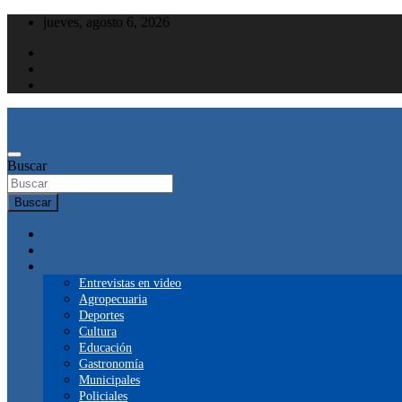
Saltar
jueves, agosto 6, 2026
al
contenido
Buscar
Buscar
Portada
Guía Comercial
Secciones
Entrevistas en video
Agropecuaria
Deportes
Cultura
Educación
Gastronomía
Municipales
Policiales