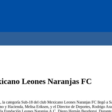
exicano Leones Naranjas FC
na, la categoría Sub-18 del club Mexicano Leones Naranjas FC llegó a 
rno y Hacienda, Melisa Eriksen, y el Director de Deportes, Rodrigo Ar
de la Fundación Leones Naranjas A.C, Diego Hernán Beorlegui. Durante la