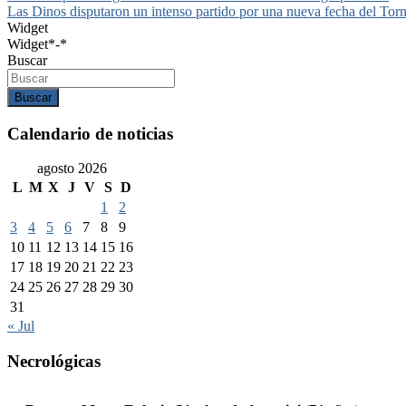
Las Dinos disputaron un intenso partido por una nueva fecha del T
de
Widget
entradas
Widget*-*
Buscar
Buscar
Calendario de noticias
agosto 2026
L
M
X
J
V
S
D
1
2
3
4
5
6
7
8
9
10
11
12
13
14
15
16
17
18
19
20
21
22
23
24
25
26
27
28
29
30
31
« Jul
Necrológicas