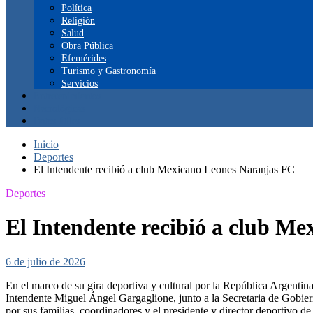
Política
Religión
Salud
Obra Pública
Efemérides
Turismo y Gastronomía
Servicios
Entretenimientos
Necrológicas
Datos útiles
Inicio
Deportes
El Intendente recibió a club Mexicano Leones Naranjas FC
Deportes
El Intendente recibió a club M
6 de julio de 2026
En el marco de su gira deportiva y cultural por la República Argenti
Intendente Miguel Ángel Gargaglione, junto a la Secretaria de Gobie
por sus familias, coordinadores y el presidente y director deportivo 