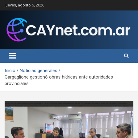
Saltar
jueves, agosto 6, 2026
al
contenido
Inicio
Noticias generales
Gargaglione gestionó obras hídricas ante autoridades
provinciales