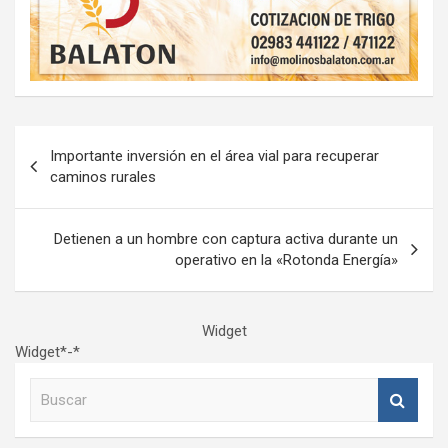
Navegación
Importante inversión en el área vial para recuperar
de
caminos rurales
entradas
Detienen a un hombre con captura activa durante un
operativo en la «Rotonda Energía»
Widget
Widget*-*
B
u
s