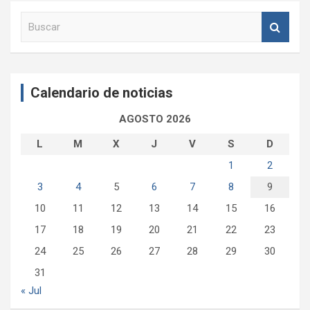
B
u
s
c
a
Calendario de noticias
r
AGOSTO 2026
L
M
X
J
V
S
D
1
2
3
4
5
6
7
8
9
10
11
12
13
14
15
16
17
18
19
20
21
22
23
24
25
26
27
28
29
30
31
« Jul