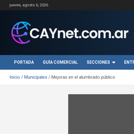
Saltar
jueves, agosto 6, 2026
al
contenido
PORTADA
GUÍA COMERCIAL
SECCIONES
ENT
Inicio
Municipales
Mejoras en el alumbrado público