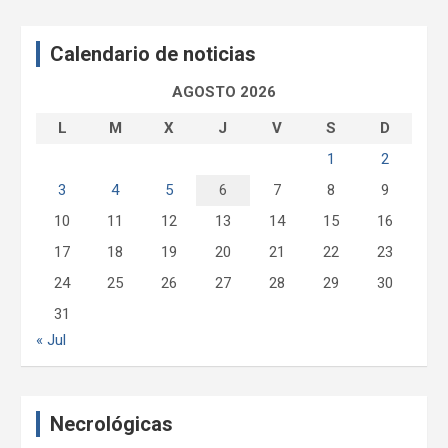
c
a
Calendario de noticias
r
AGOSTO 2026
L
M
X
J
V
S
D
1
2
3
4
5
6
7
8
9
10
11
12
13
14
15
16
17
18
19
20
21
22
23
24
25
26
27
28
29
30
31
« Jul
Necrológicas