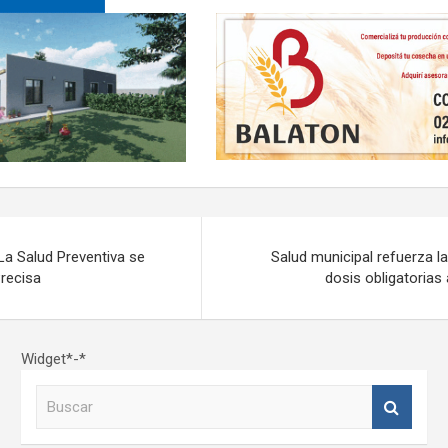
La Salud Preventiva se
Salud municipal refuerza l
Precisa
dosis obligatorias 
Widget*-*
B
u
s