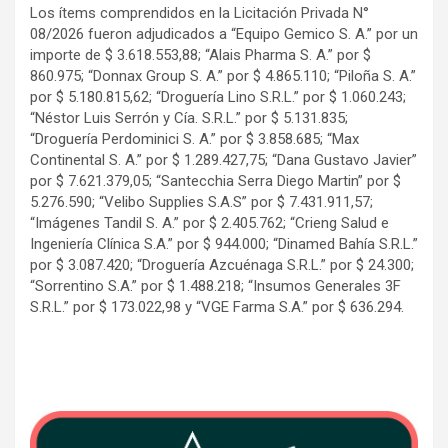
Los ítems comprendidos en la Licitación Privada N°
08/2026 fueron adjudicados a “Equipo Gemico S. A.” por un
importe de $ 3.618.553,88; “Alais Pharma S. A.” por $
860.975; “Donnax Group S. A.” por $ 4.865.110; “Piloña S. A.”
por $ 5.180.815,62; “Droguería Lino S.R.L.” por $ 1.060.243;
“Néstor Luis Serrón y Cía. S.R.L.” por $ 5.131.835;
“Droguería Perdominici S. A.” por $ 3.858.685; “Max
Continental S. A.” por $ 1.289.427,75; “Dana Gustavo Javier”
por $ 7.621.379,05; “Santecchia Serra Diego Martin” por $
5.276.590; “Velibo Supplies S.A.S” por $ 7.431.911,57;
“Imágenes Tandil S. A.” por $ 2.405.762; “Crieng Salud e
Ingeniería Clínica S.A.” por $ 944.000; “Dinamed Bahía S.R.L.”
por $ 3.087.420; “Droguería Azcuénaga S.R.L.” por $ 24.300;
“Sorrentino S.A.” por $ 1.488.218; “Insumos Generales 3F
S.R.L.” por $ 173.022,98 y “VGE Farma S.A.” por $ 636.294.