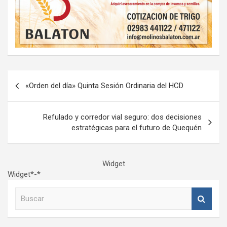
Navegación
«Orden del día» Quinta Sesión Ordinaria del HCD
de
entradas
Refulado y corredor vial seguro: dos decisiones
estratégicas para el futuro de Quequén
Widget
Widget*-*
B
u
s
c