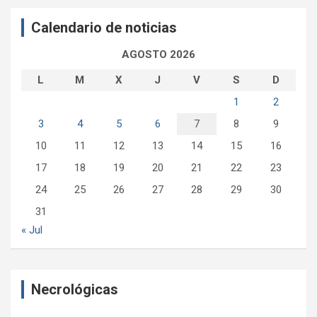
a
Calendario de noticias
r
AGOSTO 2026
L
M
X
J
V
S
D
1
2
3
4
5
6
7
8
9
10
11
12
13
14
15
16
17
18
19
20
21
22
23
24
25
26
27
28
29
30
31
« Jul
Necrológicas