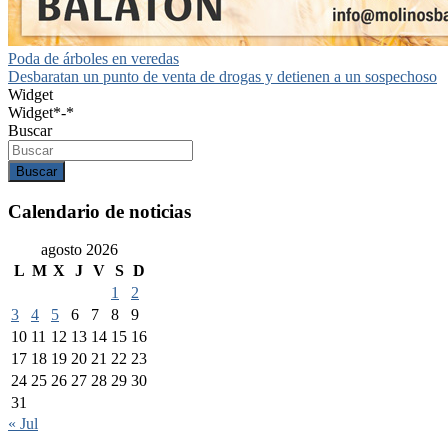
Navegación
Poda de árboles en veredas
Desbaratan un punto de venta de drogas y detienen a un sospechoso
de
Widget
entradas
Widget*-*
Buscar
Buscar
Calendario de noticias
agosto 2026
L
M
X
J
V
S
D
1
2
3
4
5
6
7
8
9
10
11
12
13
14
15
16
17
18
19
20
21
22
23
24
25
26
27
28
29
30
31
« Jul