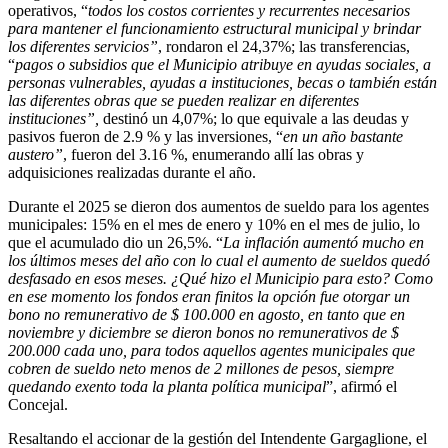
operativos, “
todos los costos corrientes y recurrentes necesarios
para mantener el funcionamiento estructural municipal y brindar
los diferentes servicios”
, rondaron el 24,37%; las transferencias,
“
pagos o subsidios que el Municipio atribuye en ayudas sociales, a
personas vulnerables, ayudas a instituciones, becas o también están
las diferentes obras que se pueden realizar en diferentes
instituciones”,
destinó un 4,07%; lo que equivale a las deudas y
pasivos fueron de 2.9 % y las inversiones, “
en
un año bastante
austero”
, fueron del 3.16 %, enumerando allí las obras y
adquisiciones realizadas durante el año.
Durante el 2025 se dieron dos aumentos de sueldo para los agentes
municipales: 15% en el mes de enero y 10% en el mes de julio, lo
que el acumulado dio un 26,5%. “
La inflación aumentó mucho en
los últimos meses del año con lo cual el aumento de sueldos quedó
desfasado en esos meses. ¿Qué hizo el Municipio para esto? Como
en ese momento los fondos eran finitos la opción fue otorgar un
bono no remunerativo de $ 100.000 en agosto, en tanto que en
noviembre y diciembre se dieron bonos no remunerativos de $
200.000 cada uno, para todos aquellos agentes municipales que
cobren de sueldo neto menos de 2 millones de pesos, siempre
quedando exento toda la planta política municipal
”, afirmó el
Concejal.
Resaltando el accionar de la gestión del Intendente Gargaglione, el