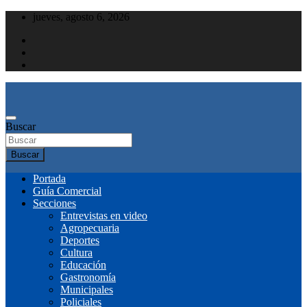
Saltar
jueves, agosto 6, 2026
al
contenido
Buscar
Buscar
Portada
Guía Comercial
Secciones
Entrevistas en video
Agropecuaria
Deportes
Cultura
Educación
Gastronomía
Municipales
Policiales