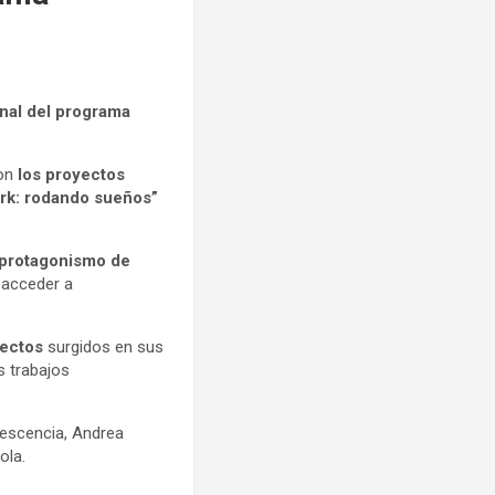
nal del programa
ron
los proyectos
ark: rodando sueños”
 protagonismo de
 acceder a
yectos
surgidos en sus
s trabajos
lescencia, Andrea
ola.