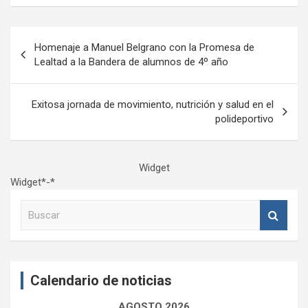
Navegación
Homenaje a Manuel Belgrano con la Promesa de
de
Lealtad a la Bandera de alumnos de 4º año
entradas
Exitosa jornada de movimiento, nutrición y salud en el
polideportivo
Widget
Widget*-*
B
u
s
c
a
Calendario de noticias
r
AGOSTO 2026