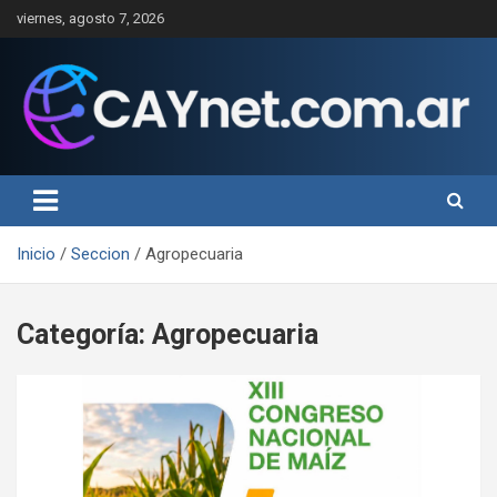
Saltar
viernes, agosto 7, 2026
al
contenido
Inicio
Seccion
Agropecuaria
Categoría:
Agropecuaria