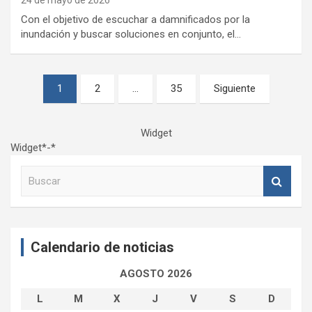
24 de mayo de 2026
Con el objetivo de escuchar a damnificados por la
inundación y buscar soluciones en conjunto, el…
Paginación
1
2
…
35
Siguiente
de
entradas
Widget
Widget*-*
B
u
s
c
a
Calendario de noticias
r
AGOSTO 2026
L
M
X
J
V
S
D