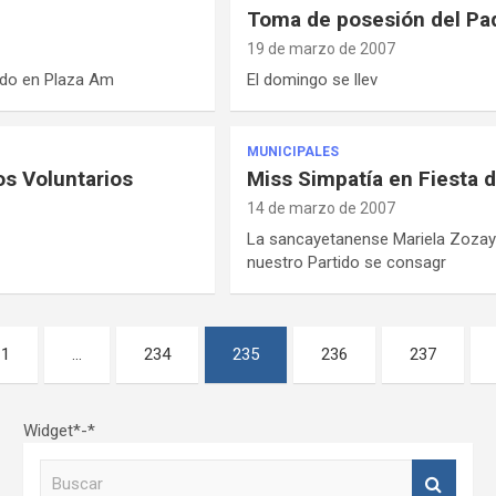
Toma de posesión del Pa
19 de marzo de 2007
lado en Plaza Am
El domingo se llev
MUNICIPALES
s Voluntarios
Miss Simpatía en Fiesta d
14 de marzo de 2007
La sancayetanense Mariela Zozaya
nuestro Partido se consagr
1
…
234
235
236
237
Widget*-*
B
u