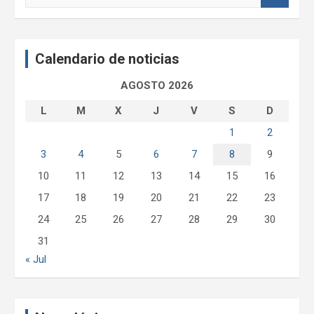
s
c
a
Calendario de noticias
r
AGOSTO 2026
L
M
X
J
V
S
D
1
2
3
4
5
6
7
8
9
10
11
12
13
14
15
16
17
18
19
20
21
22
23
24
25
26
27
28
29
30
31
« Jul