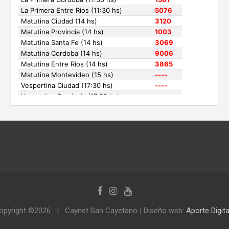
opyright ©2026
Caynet San Cayetano | Diseño web:
Aporte Digita