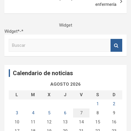
enfermería
Widget
Widget*-*
B
u
s
c
a
Calendario de noticias
r
AGOSTO 2026
L
M
X
J
V
S
D
1
2
3
4
5
6
7
8
9
10
11
12
13
14
15
16