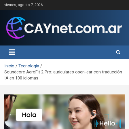
Saltar
viernes, agosto 7, 2026
al
contenido
Inicio
Tecnología
Soundcore AeroFit 2 Pro: auriculares open-ear con traducción
IA en 100 idiomas