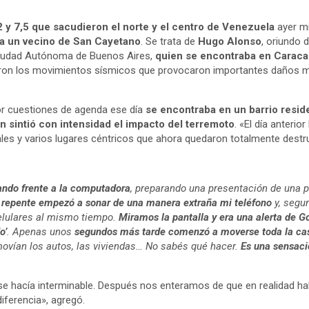
 y 7,5 que sacudieron el norte y el centro de Venezuela
ayer mi
s a un vecino de San Cayetano
. Se trata de
Hugo Alonso
, oriundo 
Ciudad Autónoma de Buenos Aires,
quien se encontraba en Caraca
ron los movimientos sísmicos que provocaron importantes daños mat
or cuestiones de agenda ese día
se encontraba en un barrio resid
n sintió con intensidad el impacto del terremoto
. «El día anteri
les y varios lugares céntricos que ahora quedaron totalmente destr
ndo frente a la computadora
, preparando una presentación de una 
 repente empezó a sonar de una manera extraña mi teléfono
y, segu
elulares al mismo tiempo.
Miramos la pantalla y era una alerta de Go
o’
. Apenas unos
segundos más tarde comenzó a moverse toda la ca
ovían los autos, las viviendas… No sabés qué hacer.
Es una sensació
se hacía interminable. Después nos enteramos de que en realidad h
ferencia», agregó.