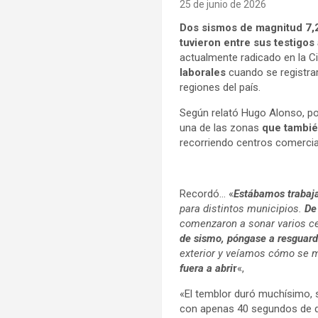
25 de junio de 2026
Dos sismos de magnitud 7,2
tuvieron entre sus testigo
actualmente radicado en la 
laborales
cuando se registra
regiones del país.
Según relató Hugo Alonso, p
una de las zonas
que tambié
recorriendo centros comercia
Recordó… «
Estábamos trabaja
para distintos municipios.
De
comenzaron a sonar varios c
de sismo, póngase a resguard
exterior y veíamos cómo se m
fuera a abri
r
«,
«El temblor duró muchísimo, 
con apenas 40 segundos de di