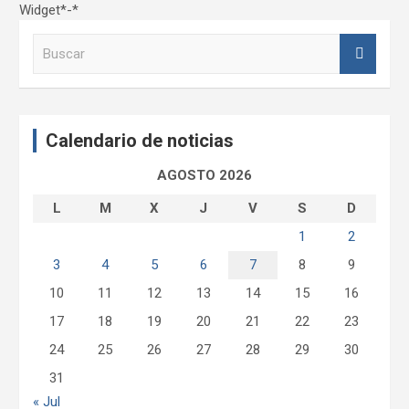
Widget*-*
B
u
s
c
a
Calendario de noticias
r
AGOSTO 2026
L
M
X
J
V
S
D
1
2
3
4
5
6
7
8
9
10
11
12
13
14
15
16
17
18
19
20
21
22
23
24
25
26
27
28
29
30
31
« Jul