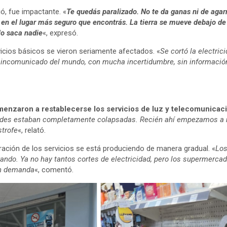
ió, fue impactante. «
Te quedás paralizado. No te da ganas ni de agarra
 en el lugar más seguro que encontrás. La tierra se mueve debajo de
lo saca nadie
«, expresó.
vicios básicos se vieron seriamente afectados. «
Se cortó la electric
incomunicado del mundo, con mucha incertidumbre, sin información
menzaron a restablecerse los servicios de luz y telecomunicac
s redes estaban completamente colapsadas. Recién ahí empezamos a r
strofe
«, relató.
ración de los servicios se está produciendo de manera gradual. «
Los
ando. Ya no hay tantos cortes de electricidad, pero los supermercad
an demanda
«, comentó.