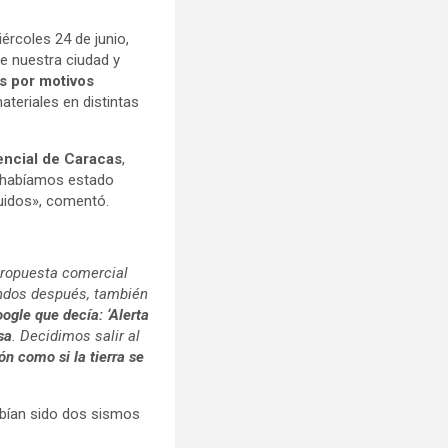
ércoles 24 de junio,
de nuestra ciudad y
s por motivos
eriales en distintas
encial de Caracas
,
or habíamos estado
uidos», comentó.
propuesta comercial
ndos después, también
ogle que decía: ‘Alerta
sa
. Decidimos salir al
n como si la tierra se
abían sido dos sismos