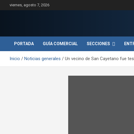
Saltar
viernes, agosto 7, 2026
al
contenido
PORTADA
GUÍA COMERCIAL
SECCIONES
ENT
Inicio
Noticias generales
Un vecino de San Cayetano fue tes