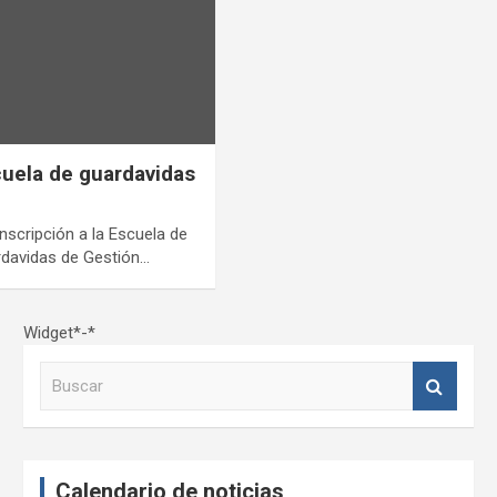
cuela de guardavidas
inscripción a la Escuela de
rdavidas de Gestión…
Widget*-*
B
u
s
c
a
Calendario de noticias
r