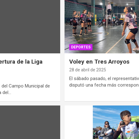
DEPORTES
rtura de la Liga
Voley en Tres Arroyos
28 de abril de 2025
El sábado pasado, el representat
disputó una fecha más correspond
 del Campo Municipal de
a del…