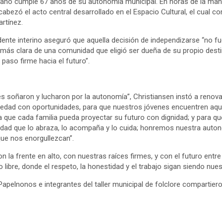
ano cumple 67 años de su autonomía municipal. En horas de la maña
ncabezó el acto central desarrollado en el Espacio Cultural, el cual 
artínez.
endente interino aseguró que aquella decisión de independizarse “no f
ón más clara de una comunidad que eligió ser dueña de su propio dest
paso firme hacia el futuro”.
s soñaron y lucharon por la autonomía”, Christiansen instó a renov
edad con oportunidades, para que nuestros jóvenes encuentren aqu
a que cada familia pueda proyectar su futuro con dignidad; y para q
nidad que lo abraza, lo acompaña y lo cuida; honremos nuestra auto
que nos enorgullezcan”.
n la frente en alto, con nuestras raíces firmes, y con el futuro ent
ibre, donde el respeto, la honestidad y el trabajo sigan siendo nues
Papelnonos e integrantes del taller municipal de folclore compartie