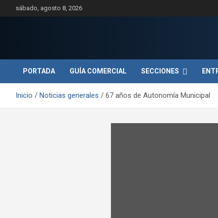
Saltar
sábado, agosto 8, 2026
al
contenido
PORTADA
GUÍA COMERCIAL
SECCIONES
ENT
Inicio
Noticias generales
67 años de Autonomía Municipal