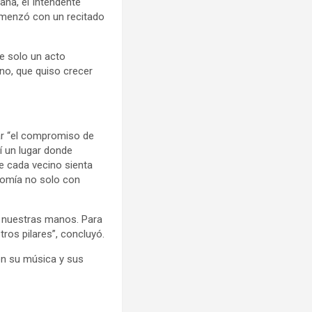
na, el Intendente
comenzó con un recitado
ue solo un acto
ino, que quiso crecer
ar “el compromiso de
í un lugar donde
ue cada vecino sienta
nomía no solo con
re nuestras manos. Para
tros pilares”, concluyó.
ron su música y sus