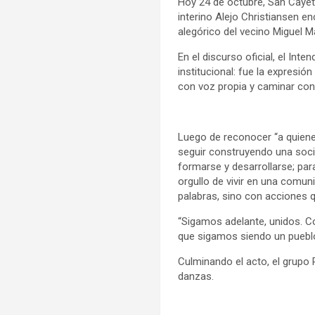
Hoy 24 de octubre, San Cayet
interino Alejo Christiansen e
alegórico del vecino Miguel M
En el discurso oficial, el Int
institucional: fue la expresi
con voz propia y caminar con 
Luego de reconocer “a quiene
seguir construyendo una soci
formarse y desarrollarse; par
orgullo de vivir en una comu
palabras, sino con acciones 
“Sigamos adelante, unidos. Co
que sigamos siendo un pueblo l
Culminando el acto, el grupo 
danzas.