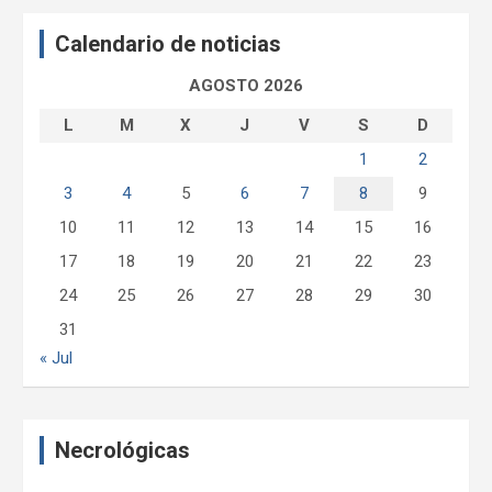
a
Calendario de noticias
r
AGOSTO 2026
L
M
X
J
V
S
D
1
2
3
4
5
6
7
8
9
10
11
12
13
14
15
16
17
18
19
20
21
22
23
24
25
26
27
28
29
30
31
« Jul
Necrológicas