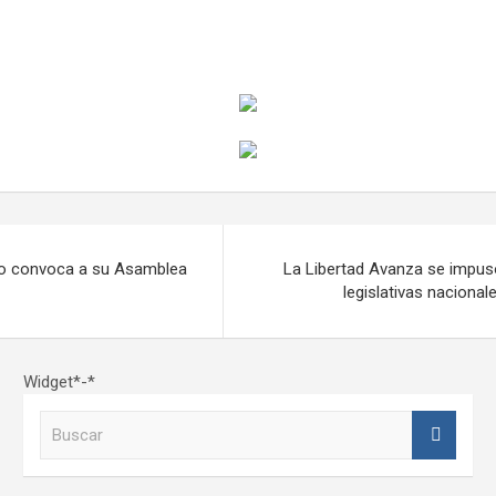
no convoca a su Asamblea
La Libertad Avanza se impus
legislativas naciona
Widget*-*
B
u
s
c