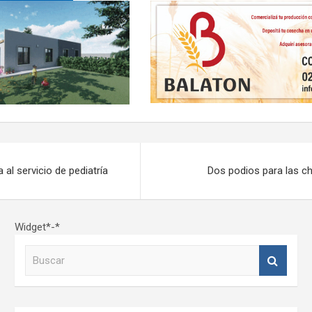
al servicio de pediatría
Dos podios para las c
Widget*-*
B
u
s
c
a