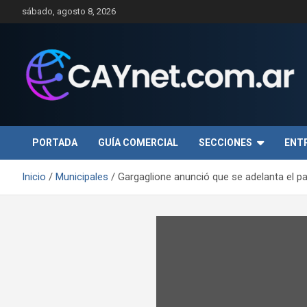
Saltar
sábado, agosto 8, 2026
al
contenido
PORTADA
GUÍA COMERCIAL
SECCIONES
ENT
Inicio
Municipales
Gargaglione anunció que se adelanta el pa