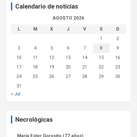
Calendario de noticias
r
AGOSTO 2026
L
M
X
J
V
S
D
1
2
3
4
5
6
7
8
9
10
11
12
13
14
15
16
17
18
19
20
21
22
23
24
25
26
27
28
29
30
31
« Jul
Necrológicas
María Ester Gorosito (77 años)