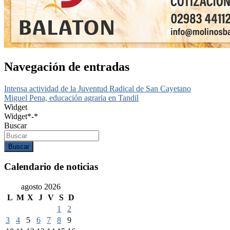
Navegación de entradas
Intensa actividad de la Juventud Radical de San Cayetano
Miguel Pena, educación agraria en Tandil
Widget
Widget*-*
Buscar
Buscar
Calendario de noticias
agosto 2026
L
M
X
J
V
S
D
1
2
3
4
5
6
7
8
9