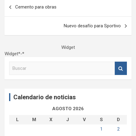
Navegación
Cemento para obras
de
entradas
Nuevo desafío para Sportivo
Widget
Widget*-*
B
u
s
c
a
Calendario de noticias
r
AGOSTO 2026
L
M
X
J
V
S
D
1
2