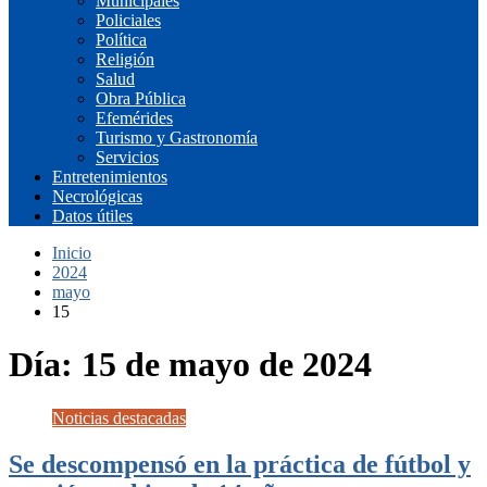
Municipales
Policiales
Política
Religión
Salud
Obra Pública
Efemérides
Turismo y Gastronomía
Servicios
Entretenimientos
Necrológicas
Datos útiles
Inicio
2024
mayo
15
Día:
15 de mayo de 2024
Noticias destacadas
Se descompensó en la práctica de fútbol y