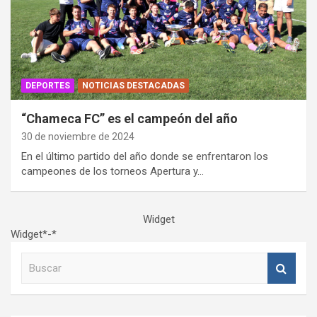
DEPORTES
NOTICIAS DESTACADAS
“Chameca FC” es el campeón del año
30 de noviembre de 2024
En el último partido del año donde se enfrentaron los
campeones de los torneos Apertura y…
Widget
Widget*-*
B
u
s
c