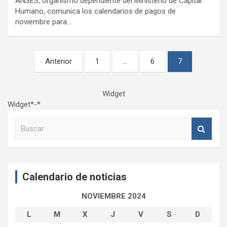
ANSES, organismo dependiente del Ministerio de Capital
Humano, comunica los calendarios de pagos de
noviembre para…
Paginación
Anterior
1
…
6
7
de
entradas
Widget
Widget*-*
B
u
s
c
a
Calendario de noticias
r
NOVIEMBRE 2024
L
M
X
J
V
S
D