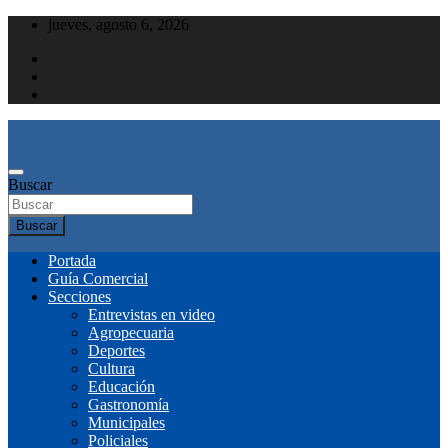
Saltar
jueves, agosto 6, 2026
al
contenido
Buscar
Buscar
Portada
Guía Comercial
Secciones
Entrevistas en video
Agropecuaria
Deportes
Cultura
Educación
Gastronomía
Municipales
Policiales