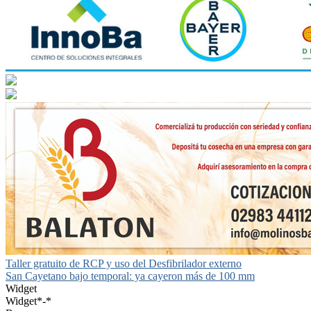
Navegación
Taller gratuito de RCP y uso del Desfibrilador externo
San Cayetano bajo temporal: ya cayeron más de 100 mm
de
Widget
entradas
Widget*-*