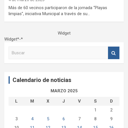
Más de 60 vecinos participaron de la jornada “Playas
limpias”, iniciativa Municipal a través de su…
Widget
Widget*-*
B
u
s
c
a
Calendario de noticias
r
MARZO 2025
L
M
X
J
V
S
D
1
2
3
4
5
6
7
8
9
10
11
12
13
14
15
16