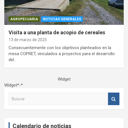
AGROPECUARIA
NOTICIAS GENERALES
Visita a una planta de acopio de cereales
13 de marzo de 2025
Consecuentemente con los objetivos planteados en la
mesa COPRET, vinculados a proyectos para el desarrollo
del…
Widget
Widget*-*
B
u
s
c
a
Calendario de noticias
r