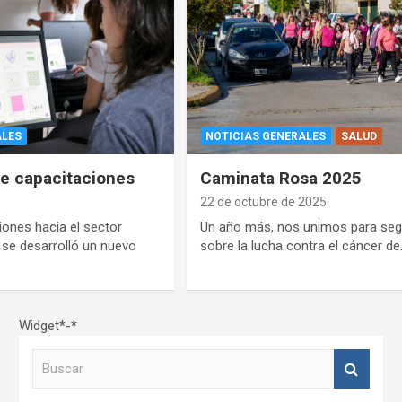
ALES
NOTICIAS GENERALES
SALUD
de capacitaciones
Caminata Rosa 2025
22 de octubre de 2025
ones hacia el sector
Un año más, nos unimos para seg
 se desarrolló un nuevo
sobre la lucha contra el cáncer d
Widget*-*
B
u
s