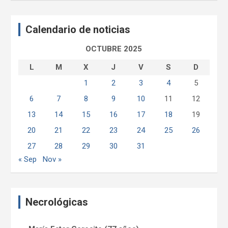
c
a
Calendario de noticias
r
OCTUBRE 2025
L
M
X
J
V
S
D
1
2
3
4
5
6
7
8
9
10
11
12
13
14
15
16
17
18
19
20
21
22
23
24
25
26
27
28
29
30
31
« Sep
Nov »
Necrológicas