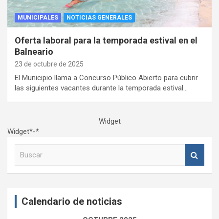
MUNICIPALES
NOTICIAS GENERALES
Oferta laboral para la temporada estival en el
Balneario
23 de octubre de 2025
El Municipio llama a Concurso Público Abierto para cubrir
las siguientes vacantes durante la temporada estival…
Widget
Widget*-*
B
u
s
c
a
Calendario de noticias
r