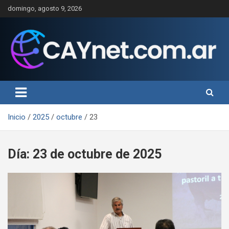
Saltar
domingo, agosto 9, 2026
al
contenido
Inicio
2025
octubre
23
Día:
23 de octubre de 2025