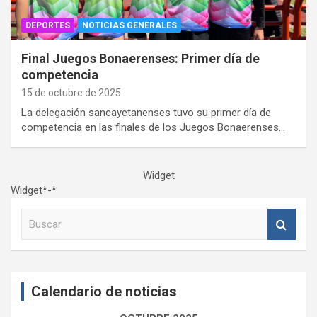
DEPORTES
NOTICIAS GENERALES
Final Juegos Bonaerenses: Primer día de
competencia
15 de octubre de 2025
La delegación sancayetanenses tuvo su primer día de
competencia en las finales de los Juegos Bonaerenses…
Widget
Widget*-*
B
u
s
c
a
Calendario de noticias
r