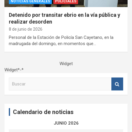
NOTICIAS GENERALES
POLICIALES
Detenido por transitar ebrio en la vía pública y
realizar desorden
8 de junio de 2026
Personal de la Estación de Policía San Cayetano, en la
madrugada del domingo, en momentos que…
Widget
Widget*-*
B
u
s
c
a
Calendario de noticias
r
JUNIO 2026