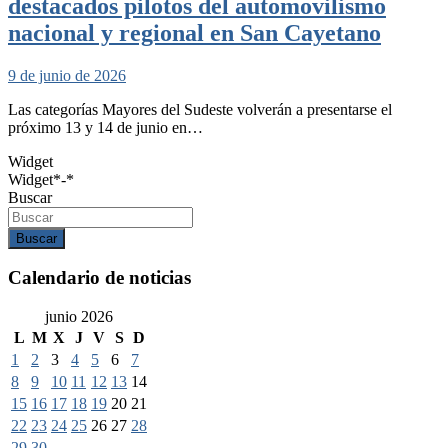
destacados pilotos del automovilismo
nacional y regional en San Cayetano
9 de junio de 2026
Las categorías Mayores del Sudeste volverán a presentarse el
próximo 13 y 14 de junio en…
Widget
Widget*-*
Buscar
Buscar
Calendario de noticias
junio 2026
L
M
X
J
V
S
D
1
2
3
4
5
6
7
8
9
10
11
12
13
14
15
16
17
18
19
20
21
22
23
24
25
26
27
28
29
30