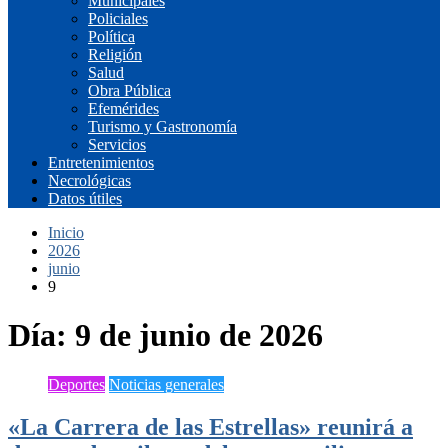
Municipales
Policiales
Política
Religión
Salud
Obra Pública
Efemérides
Turismo y Gastronomía
Servicios
Entretenimientos
Necrológicas
Datos útiles
Inicio
2026
junio
9
Día:
9 de junio de 2026
Deportes
Noticias generales
«La Carrera de las Estrellas» reunirá a