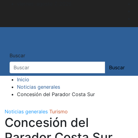
Saltar
viernes, agosto 7, 2026
al
contenido
Buscar
Buscar
Inicio
Noticias generales
Concesión del Parador Costa Sur
Noticias generales
Turismo
Concesión del
Parador Costa Sur