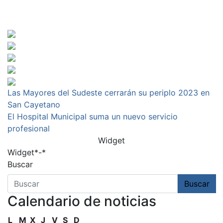
Navegación
Las Mayores del Sudeste cerrarán su periplo 2023 en
San Cayetano
de
El Hospital Municipal suma un nuevo servicio
entradas
profesional
Widget
Widget*-*
Buscar
Buscar
Calendario de noticias
L
M
X
J
V
S
D